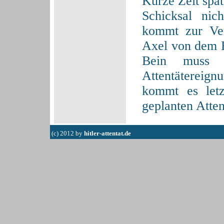
Kurze Zeit spät
Schicksal nic
kommt zur Ve
Axel von dem B
Bein muss 
Attentätereign
kommt es let
geplanten Atten
(c) 2012 by
hitler-attentat.de