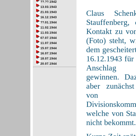
??.??.1942
13.03.1943
Claus Sche
21.03.1943
16.12.1943
Stauffenberg,
??.01.1944
11.02.1944
Kontakt zu vo
11.03.1944
(Foto) steht, w
07.07.1944
11.07.1944
dem gescheiter
15.07.1944
16.07.1944
16.12.1943 für
18.07.1944
20.07.1944
Anschlag 
gewinnen. Daz
aber zunächst
von d
Divisionskomm
welche von Sta
nicht bekommt.